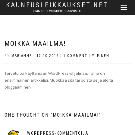
KAUNEUSLEIKKAUKSET.NET
TOGGLE
IHAN UUSI WORDPRESS-SIVUSTO
NAVIGATI
MOIKKA MAAILMA!
BY
MARIANNE
|
17.10.2016
|
1 COMMENT
|
YLEINEN
Tervetuloa käyttämään WordPress-ohjelmaa. Tämä on
ensimmäinen artikkelisi. Muokkaa sitä tai poista se ja aloita
bloggaaminen!
ONE THOUGHT ON “
MOIKKA MAAILMA!
”
WORDPRESS-KOMMENTOIJA